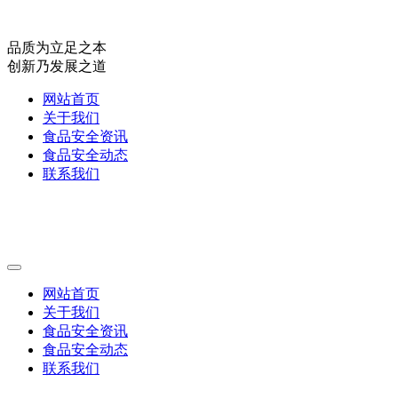
品质为立足之本
创新乃发展之道
网站首页
关于我们
食品安全资讯
食品安全动态
联系我们
网站首页
关于我们
食品安全资讯
食品安全动态
联系我们