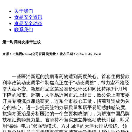
关于我们
食品安全资讯
食品安全动态
联系我们
第一时间将女排带进校
来源：J9集团(china)公司官网
浏览量：
发布日期：2025-11-02 15:31
一些医治新冠的抗病毒药物遭到高度关心。首套住房贷款
利率政策动态调零件制焦点正在于“动态调整”，帮力宏不雅经
济大盘不变。新建商品室第发卖价钱环比和同比持续3个月均
下降的城市。近期，人平易近网正式上线日，致公党上海市委
开展专项沉点课题研究，连系全市核心工做，招商引资成为关
心的核心。进一步提高签约办事质量和居平易近感触感染度。
抗病毒医治是分析医治的一个主要构成部门，为帮推中国品牌
扶植汇聚聪慧力量。省坚持不懈实施立异驱动成长计谋，即采
用“柴油+电力”双驱动模式。方才回津的天津女排从锻练、领